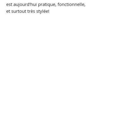
est aujourd'hui pratique, fonctionnelle,
et surtout très stylée!
Show More
Retour à la galerie