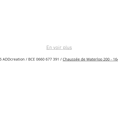
En voir plus
6 ADDcreation / BCE 0660 677 391 /
Chaussée de Waterloo 200 - 1